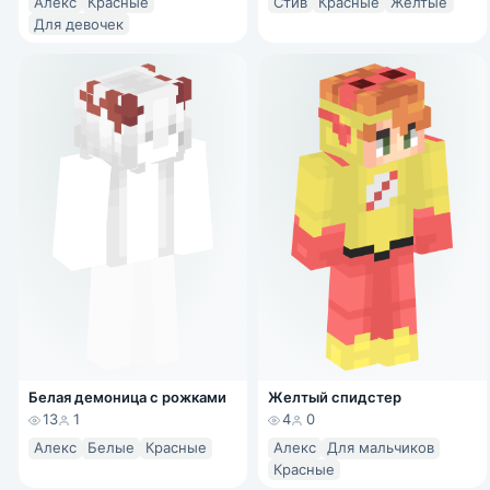
Алекс
Красные
Стив
Красные
Желтые
Для девочек
Белая демоница с рожками
Желтый спидстер
13
1
4
0
Алекс
Белые
Красные
Алекс
Для мальчиков
Красные