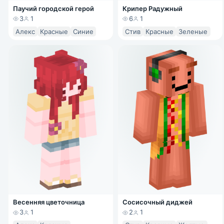
Паучий городской герой
Крипер Радужный
3
1
6
1
Алекс
Красные
Синие
Стив
Красные
Зеленые
Весенняя цветочница
Сосисочный диджей
3
1
2
1