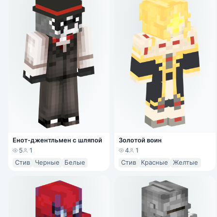
Енот-джентльмен с шляпой
Золотой воин
5
1
4
1
Стив
Черные
Белые
Стив
Красные
Желтые