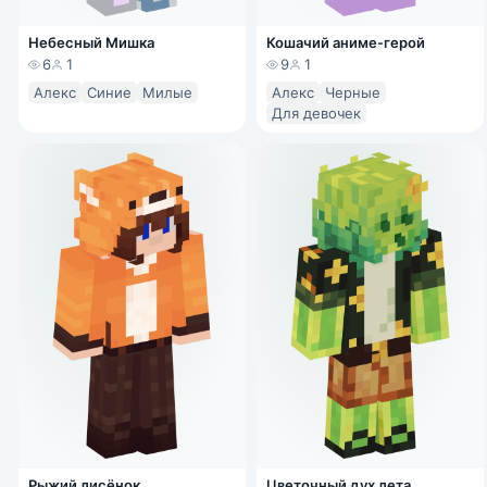
Небесный Мишка
Кошачий аниме-герой
6
1
9
1
Алекс
Синие
Милые
Алекс
Черные
Для девочек
Рыжий лисёнок
Цветочный дух лета