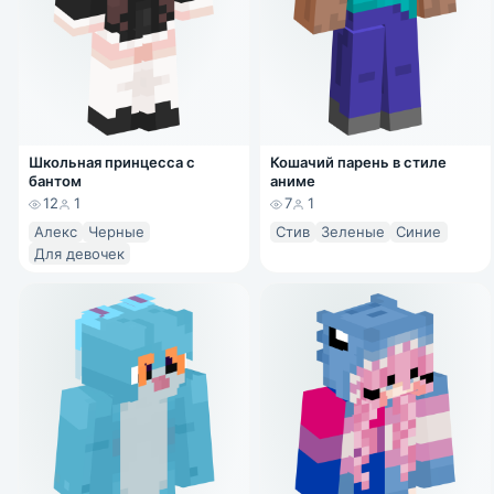
Школьная принцесса с
Кошачий парень в стиле
бантом
аниме
12
1
7
1
Алекс
Черные
Стив
Зеленые
Синие
Для девочек