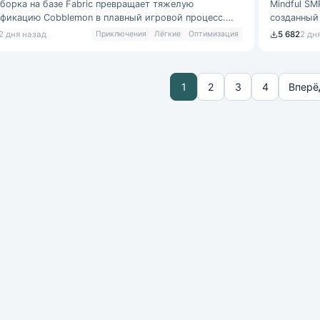
сборка на базе Fabric превращает тяжелую
Mindful S
фикацию Cobblemon в плавный игровой процесс.
созданный
убирает просадки кадров при загрузке новых
Техническа
2 дня назад
Приключения
Лёгкие
Оптимизация
5 682
2 дн
1
2
3
4
Вперё