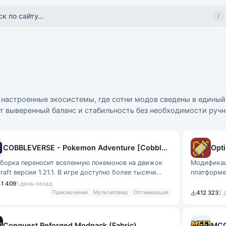
ск по сайту…
/
настроенные экосистемы, где сотни модов сведены в единый к
 выверенный баланс и стабильность без необходимости ручн
COBBLEVERSE - Pokemon Adventure [Cobblemon]
Opti
сборка переносит вселенную покемонов на движок
Модификац
raft версии 1.21.1. В игре доступно более тысячи
платформе
ств, включая редкие мега-эволюц
старого же
41 409
1 день назад
Приключения
Мультиплеер
Оптимизация
412 323
2 
Conquest Reforged Modpack (Fabric)
MCC