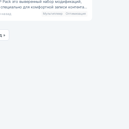
MP Pack это выверенный набор модификаций,
 специально для комфортной записи контента.
я основа здесь настроена т
я назад
Мультиплеер
Оптимизация
д »