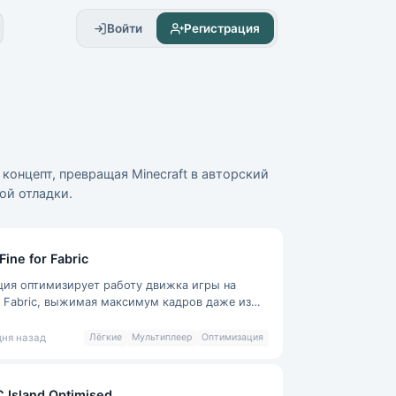
Войти
Регистрация
онцепт, превращая Minecraft в авторский
ой отладки.
Fine for Fabric
ия оптимизирует работу движка игры на
 Fabric, выжимая максимум кадров даже из
леза. Она берет на себя управлени
дня назад
Лёгкие
Мультиплеер
Оптимизация
 Island Optimised