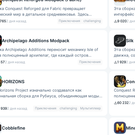
ка Conquest Reforged для Fabric превращает
Эта сборк
ческий мир в детальное средневековье. Здесь
интерфейс 
ый блок проработан до мелочей, от текстур
процесса.
 765
2 дня назад
Приключения
challenging
9 020
2 дн
Archipelago Additions Modpack
Silk
а Archipelago Additions переносит механику Isle of
Эта сборк
 в полноценный архипелаг, где каждый остров
движка, с
ует разведки и освоения. Основно
Игра перес
457
2 дня назад
Приключения
1 929
2 дн
HORIZONS
Con
orizons Project изначально создавался как
Conquest 
ональная сборка для Рубиуса, объединяющая моды
полноценн
его уникальный стиль игры. Автор перен
моделиров
60 232
2 д
 939
2 дня назад
Приключения
challenging
Мультиплеер
Cobblefine
Min