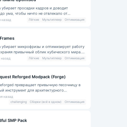
а убирает просадки кадров и доводит
до ума, чтобы ничто не отвлекало от
 Внутри уже настроены все важные правки
я назад
Лёгкие
Мультиплеер
Оптимизация
 Frames
а убирает микрофризы и оптимизирует работу
охраняя привычный облик кубического мира.
тает дергаться при загрузке
я назад
Лёгкие
Мультиплеер
Оптимизация
quest Reforged Modpack (Forge)
Reforged превращает привычную песочницу в
ый инструмент для архитектурного
ания. Сборка добавляет тысячи декорати
ня назад
challenging
Сборки (всё в одном)
Оптимизация
dful SMP Pack