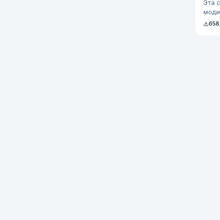
Эта 
моди
Она 
658