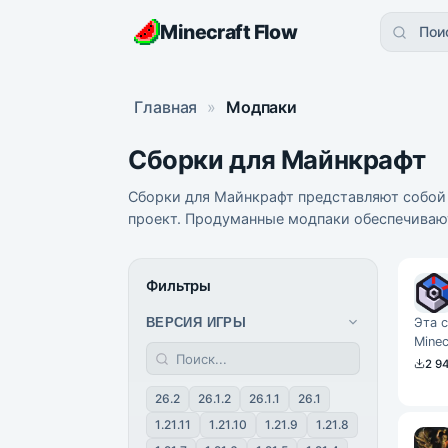
Minecraft Flow
Пои
Главная
»
Модпаки
Сборки для Майнкрафт
Сборки для Майнкрафт представляют собой 
проект. Продуманные модпаки обеспечивают
Фильтры
Эта 
ВЕРСИЯ ИГРЫ
Minec
суще
2 9
26.2
26.1.2
26.1.1
26.1
1.21.11
1.21.10
1.21.9
1.21.8