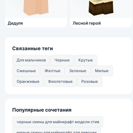
Дедуля
Лесной герой
Связанные теги
Для мальчиков
Черные
Крутые
Смешные
Желтые
Зеленые
Милые
Оранжевые
Фиолетовые
Розовые
Популярные сочетания
черные скины для майнкрафт модели стив
милые скины для майнкрафт для девочек