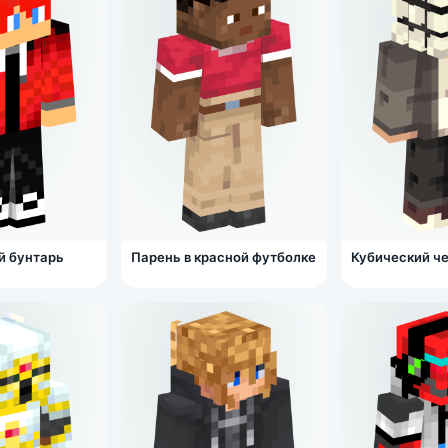
й бунтарь
Парень в красной футболке
Кубический ч