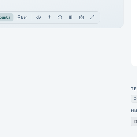
одьба
Бег
ТЕ
С
Н
D