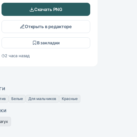
Скачать PNG
Открыть в редакторе
В закладки
2 часа назад
ГИ
тив
Белые
Для мальчиков
Красные
ИКИ
aryx