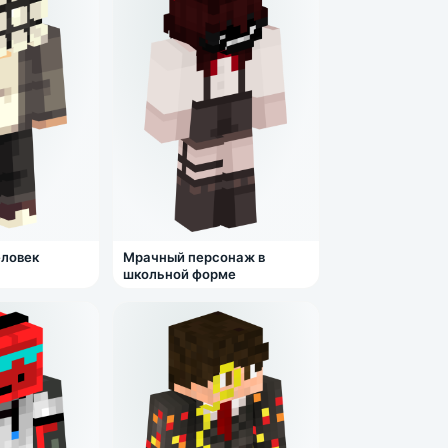
еловек
Мрачный персонаж в
школьной форме