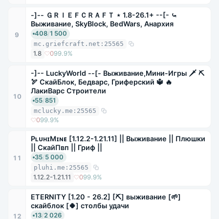
-]-- ＧＲＩＥＦＣＲＡＦＴ ⋆ 1.8-26.1+ --[- ⤿
Выживание, SkyBlock, BedWars, Анархия
408
/
1 500
9
mc.griefcraft.net:25565
1.8
0
99.9%
-]-- LuckyWorld --[- Выживание,Мини-Игры 🗡 ⛏
🏹 СкайБлок, Бедварс, Гриферский 🔱 🔥
ЛакиВарс Строители
10
55
/
851
mclucky.me:25565
0
99.9%
PʟᴜʜɪMɪɴᴇ [1.12.2-1.21.11] || Выживание || Плюшки
|| СкайПвп || Гриф ||
35
/
5 000
11
pluhi.me:25565
1.12.2-1.21.11
0
99.9%
ETERNITY [1.20 - 26.2] [⛏] выживание [🌱]
скайблок [🍀] столбы удачи
13
/
2 026
12