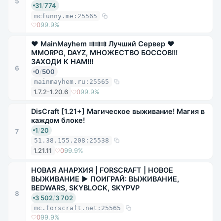
5
31
/
774
mcfunny.me:25565
0
99.9%
❤ MainMayhem ⇉⇉⇉ Лучший Сервер ❤
MMORPG, DAYZ, МНОЖЕСТВО БОССОВ!!!
ЗАХОДИ К НАМ!!!
6
0
/
500
mainmayhem.ru:25565
1.7.2-1.20.6
0
99.9%
DisCraft [1.21+] Магическое выживание! Магия в
каждом блоке!
1
/
20
7
51.38.155.208:25538
1.21.11
0
99.9%
НОВАЯ АНАРХИЯ | FORSCRAFT | НОВОЕ
ВЫЖИВАНИЕ ▶ ПОИГРАЙ: ВЫЖИВАНИЕ,
BEDWARS, SKYBLOCK, SKYPVP
8
3 502
/
3 702
mc.forscraft.net:25565
0
99.9%