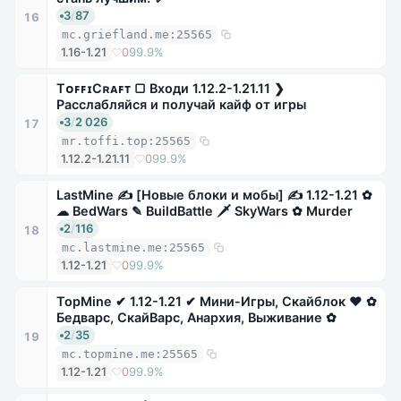
3
/
87
16
mc.griefland.me:25565
1.16-1.21
0
99.9%
TᴏꜰꜰɪCʀᴀꜰᴛ ▢ Входи 1.12.2-1.21.11 ❯
Расслабляйся и получай кайф от игры
3
/
2 026
17
mr.toffi.top:25565
1.12.2-1.21.11
0
99.9%
LastMine ✍ [Новые блоки и мобы] ✍ 1.12-1.21 ✿
☁ BedWars ✎ BuildBattle 🗡 SkyWars ✿ Murder
2
/
116
18
mc.lastmine.me:25565
1.12-1.21
0
99.9%
TopMine ✔ 1.12-1.21 ✔ Мини-Игры, Скайблок ❤ ✿
Бедварс, СкайВарс, Анархия, Выживание ✿
2
/
35
19
mc.topmine.me:25565
1.12-1.21
0
99.9%