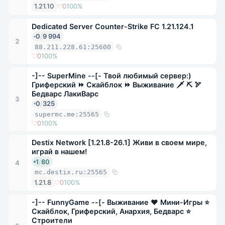
1.21.10
0
100%
Dedicated Server Counter-Strike FC 1.21.124.1
0
/
9 994
2
88.211.228.61:25600
0
100%
-]-- SuperMine --[- Твой любимый сервер:)
Гриферский ⏩ Скайблок ⏩ Выживание 🗡 ⛏ 🏹
Бедварс ЛакиВарс
3
0
/
325
supermc.me:25565
0
100%
Destix Network [1.21.8-26.1] Живи в своем мире,
играй в нашем!
1
/
80
4
mc.destix.ru:25565
1.21.8
0
100%
-]-- FunnyGame --[- Выживание ❤ Мини-Игры ⭐
Скайблок, Гриферский, Анархия, Бедварс ⭐
Строители