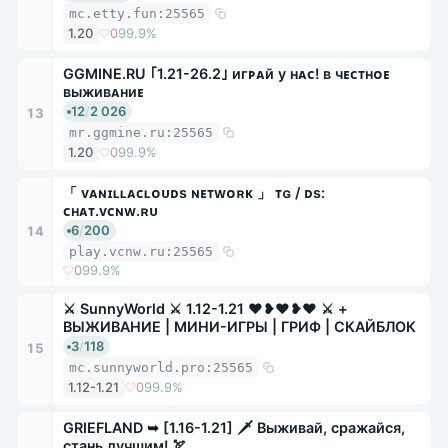
mc.etty.fun:25565
1.20
0
99.9%
GGMINE.RU ｢1.21-26.2｣ игᴘᴀй у ʜᴀᴄ! ʙ чᴇᴄᴛʜᴏᴇ
ʙыжиʙᴀʜиᴇ
12
/
2 026
13
mr.ggmine.ru:25565
1.20
0
99.9%
「 ᴠᴀɴɪʟʟᴀᴄʟᴏᴜᴅs ɴᴇᴛᴡᴏʀᴋ 」 ᴛɢ / ᴅs:
ᴄʜᴀᴛ.ᴠᴄɴᴡ.ʀᴜ
6
/
200
14
play.vcnw.ru:25565
0
99.9%
⚔ SunnyWorld ⚔ 1.12-1.21 ❤❥❤❥❤ ⚔ +
ВЫЖИВАНИЕ | МИНИ-ИГРЫ | ГРИФ | СКАЙБЛОК
3
/
118
15
mc.sunnyworld.pro:25565
1.12-1.21
0
99.9%
GRIEFLAND ➥ [1.16-1.21] 🗡 Выживай, сражайся,
стань лучшим! 🏹