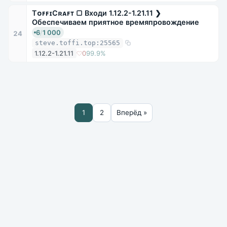
TᴏꜰꜰɪCʀᴀꜰᴛ ▢ Входи 1.12.2-1.21.11 ❯
Обеспечиваем приятное времяпровождение
6
/
1 000
24
steve.toffi.top:25565
1.12.2-1.21.11
0
99.9%
1
2
Вперёд »