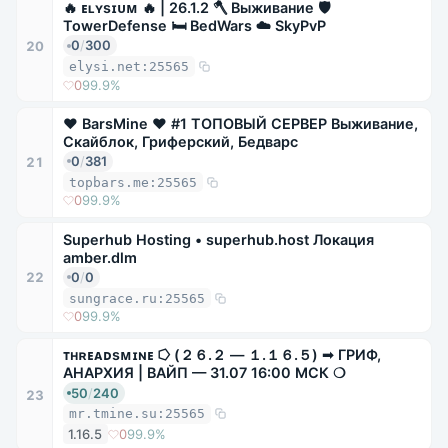
🔥 ᴇʟʏsɪᴜᴍ 🔥 | 26.1.2 🪓 Выживание 🛡
TowerDefense 🛏 BedWars ☁ SkyPvP
0
/
300
20
elysi.net:25565
0
99.9%
❤ BarsMine ❤ #1 ТОПОВЫЙ СЕРВЕР Выживание,
Скайблок, Гриферский, Бедварс
0
/
381
21
topbars.me:25565
0
99.9%
Superhub Hosting • superhub.host Локация
amber.dlm
0
/
0
22
sungrace.ru:25565
0
99.9%
ᴛʜʀᴇᴀᴅsᴍɪɴᴇ ⭔ (２６.２ — １.１６.５) ➟ ГРИФ,
АНАРХИЯ | ВАЙП — 31.07 16:00 МСК ❍
50
/
240
23
mr.tmine.su:25565
1.16.5
0
99.9%