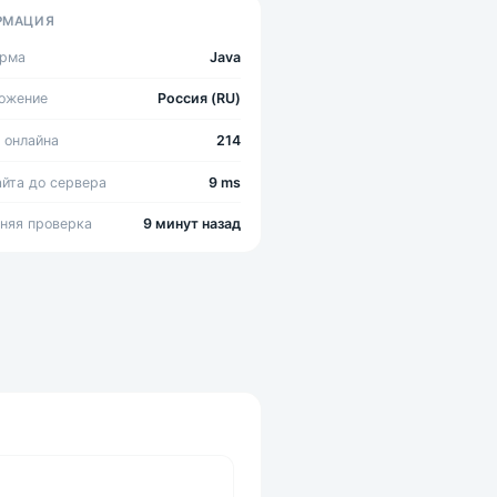
РМАЦИЯ
орма
Java
ожение
Россия (RU)
 онлайна
214
айта до сервера
9 ms
няя проверка
9 минут назад