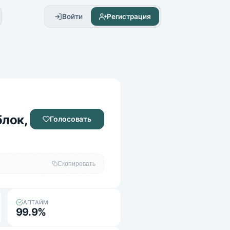
Войти
Регистрация
, Бедварс
лок,
Голосовать
Скопировать
АПТАЙМ
99.9%