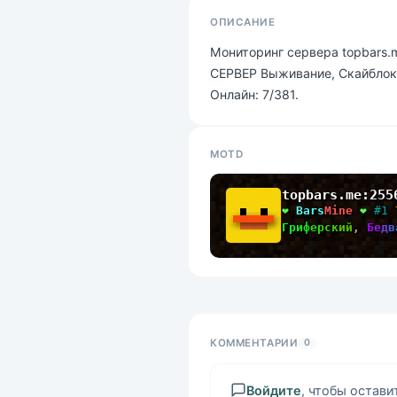
ОПИСАНИЕ
Мониторинг сервера topbars
СЕРВЕР Выживание, Скайблок,
Онлайн: 7/381.
MOTD
topbars.me:255
❤ 
Bars
Mine
 ❤ 
#1 
Г
р
и
ф
е
р
с
к
и
й
, 
Б
е
д
в
КОММЕНТАРИИ
0
Войдите
, чтобы остав