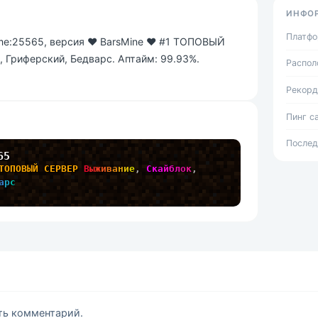
ИНФО
Платф
.me:25565, версия ❤ BarsMine ❤ #1 ТОПОВЫЙ
 Гриферский, Бедварс. Аптайм: 99.93%.
Распол
Рекорд
Пинг с
Послед
65
ТОПОВЫЙ СЕРВЕР 
В
ы
ж
и
в
а
н
и
е
, 
С
к
а
й
б
л
о
к
, 
а
р
с
ить комментарий.