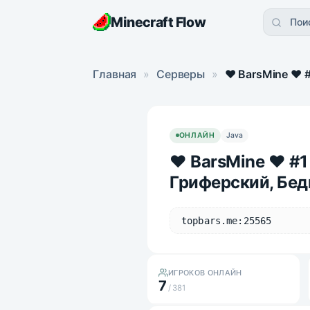
Minecraft Flow
Пои
Главная
»
Серверы
»
❤ BarsMine ❤ 
ОНЛАЙН
Java
❤ BarsMine ❤ #
Гриферский, Бед
topbars.me:25565
ИГРОКОВ ОНЛАЙН
7
/ 381