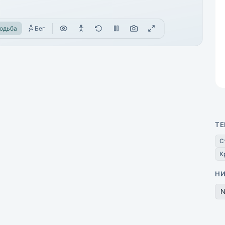
одьба
Бег
ТЕ
С
К
Н
N