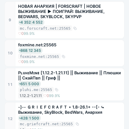
НОВАЯ АНАРХИЯ | FORSCRAFT | НОВОЕ
ВЫЖИВАНИЕ ▶ ПОИГРАЙ: ВЫЖИВАНИЕ,
BEDWARS, SKYBLOCK, SKYPVP
9
4 352
/
4 552
mc.forscraft.net:25565
0
99.9%
foxmine.net:25565
868
/
12 345
10
foxmine.net:25565
0
99.9%
PʟᴜʜɪMɪɴᴇ [1.12.2-1.21.11] || Выживание || Плюшки
|| СкайПвп || Гриф ||
651
/
5 000
11
pluhi.me:25565
1.12.2-1.21.11
0
99.9%
-]-- ＧＲＩＥＦＣＲＡＦＴ ⋆ 1.8-26.1+ --[- ⤿
Выживание, SkyBlock, BedWars, Анархия
428
/
1 500
12
mc.griefcraft.net:25565