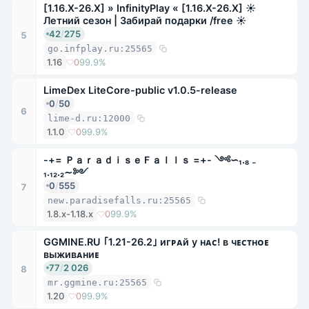
[1.16.X-26.X] » InfinityPlay « [1.16.X-26.X] ☀
Летний сезон | Забирай подарки /free ☀
42
/
275
5
go.infplay.ru:25565
1.16
0
99.9%
LimeDex LiteCore-public v1.0.5-release
0
/
50
6
lime-d.ru:12000
1.1.0
0
99.9%
-+= ＰａｒａｄｉｓｅＦａｌｌｓ =+- ༺∽₁.₈ ₋
₁.₁₂.₂∼༻
0
/
555
7
new.paradisefalls.ru:25565
1.8.x-1.18.x
0
99.9%
GGMINE.RU ｢1.21-26.2｣ игᴘᴀй у ʜᴀᴄ! ʙ чᴇᴄᴛʜᴏᴇ
ʙыжиʙᴀʜиᴇ
77
/
2 026
8
mr.ggmine.ru:25565
1.20
0
99.9%