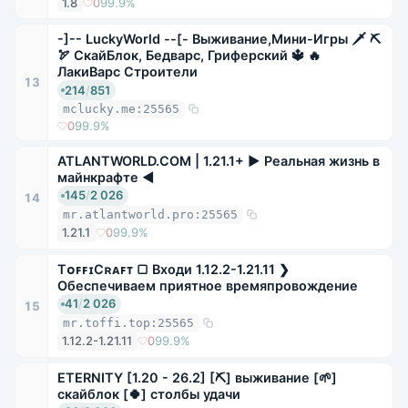
1.8
0
99.9%
-]-- LuckyWorld --[- Выживание,Мини-Игры 🗡 ⛏
🏹 СкайБлок, Бедварс, Гриферский 🔱 🔥
ЛакиВарс Строители
13
214
/
851
mclucky.me:25565
0
99.9%
ATLANTWORLD.COM | 1.21.1+ ► Реальная жизнь в
майнкрафте ◄
145
/
2 026
14
mr.atlantworld.pro:25565
1.21.1
0
99.9%
TᴏꜰꜰɪCʀᴀꜰᴛ ▢ Входи 1.12.2-1.21.11 ❯
Обеспечиваем приятное времяпровождение
41
/
2 026
15
mr.toffi.top:25565
1.12.2-1.21.11
0
99.9%
ETERNITY [1.20 - 26.2] [⛏] выживание [🌱]
скайблок [🍀] столбы удачи