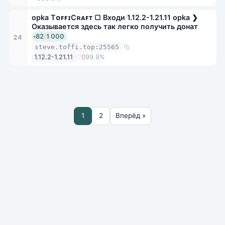
opka TᴏꜰꜰɪCʀᴀꜰᴛ ▢ Входи 1.12.2-1.21.11 opka ❯
Оказывается здесь так легко получить донат
82
/
1 000
24
steve.toffi.top:25565
1.12.2-1.21.11
0
99.9%
1
2
Вперёд »