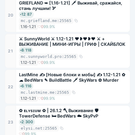
GRIEFLAND ➥ [1.16-1.21] 🗡 Выживай, сражайся,
стань лучшим! 🏹
12
/
87
20
mc.griefland.me:25565
1.16-1.21
0
99.9%
⚔ SunnyWorld ⚔ 1.12-1.21 ❤❥❤❥❤ ⚔ +
ВЫЖИВАНИЕ | МИНИ-ИГРЫ | ГРИФ | СКАЙБЛОК
8
/
118
21
mc.sunnyworld.pro:25565
1.12-1.21
0
99.9%
LastMine ✍ [Новые блоки и мобы] ✍ 1.12-1.21 ✿
☁ BedWars ✎ BuildBattle 🗡 SkyWars ✿ Murder
6
/
116
22
mc.lastmine.me:25565
1.12-1.21
0
99.9%
✿ ᴇʟʏsɪᴜᴍ ✿ | 26.1.2 🪓 Выживание 🛡
TowerDefense 🛏 BedWars ☁ SkyPvP
2
/
300
23
elysi.net:25565
0
99.9%