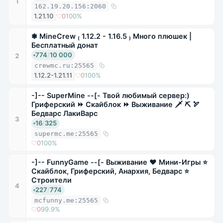
1
162.19.20.156:2060
1.21.10
0
100%
❃ MineCrew ₍ 1.12.2 - 1.16.5 ₎ Много плюшек |
Бесплатный донат
774
/
10 000
2
crewmc.ru:25565
1.12.2-1.21.11
0
100%
-]-- SuperMine --[- Твой любимый сервер:)
Гриферский ⏩ Скайблок ⏩ Выживание 🗡 ⛏ 🏹
Бедварс ЛакиВарс
3
16
/
325
supermc.me:25565
0
100%
-]-- FunnyGame --[- Выживание ❤ Мини-Игры ⭐
Скайблок, Гриферский, Анархия, Бедварс ⭐
Строители
4
227
/
774
mcfunny.me:25565
0
99.9%