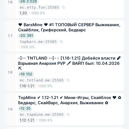
26
/
2 026
16
mc.etty.fun:25565
1.20
0
99.9%
❤ BarsMine ❤ #1 ТОПОВЫЙ СЕРВЕР Выживание,
Скайблок, Гриферский, Бедварс
20
/
381
17
topbars.me:25565
0
99.9%
-]-- TNTLAND --[- - [1.16-1.21] Добейся власти 🧨
Взрывная Анархия PVP 🗡 ВАЙП был: 10.04.2026
⛏
18
19
/
152
mc.tntland.me:25565
1.16-1.21
0
99.9%
TopMine ✔ 1.12-1.21 ✔ Мини-Игры, Скайблок ❤ ✿
Бедварс, СкайВарс, Анархия, Выживание ✿
12
/
35
19
mc.topmine.me:25565
1.12-1.21
0
99.9%