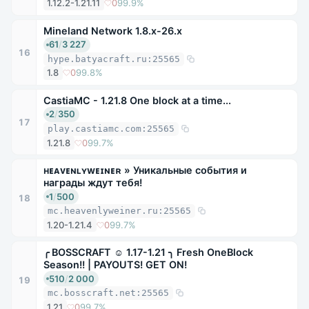
1.12.2-1.21.11
0
99.9%
Mineland Network 1.8.x-26.x
61
/
3 227
16
hype.batyacraft.ru:25565
1.8
0
99.8%
CastiaMC - 1.21.8 One block at a time...
2
/
350
17
play.castiamc.com:25565
1.21.8
0
99.7%
ʜᴇᴀᴠᴇɴʟʏᴡᴇɪɴᴇʀ » Уникальные события и
награды ждут тебя!
1
/
500
18
mc.heavenlyweiner.ru:25565
1.20-1.21.4
0
99.7%
╭ BOSSCRAFT ☺ 1.17-1.21 ╮ Fresh OneBlock
Season!! | PAYOUTS! GET ON!
510
/
2 000
19
mc.bosscraft.net:25565
1.21
0
99.7%