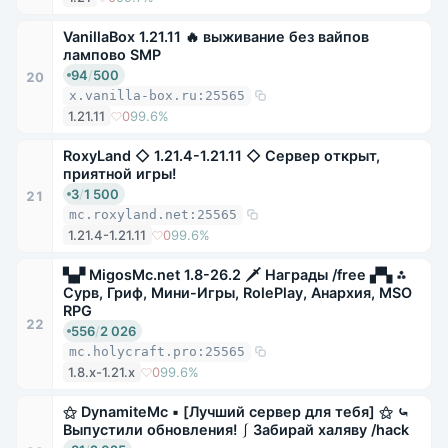
VanillaBox 1.21.11 🔥 выживание без вайпов
лампово SMP
94
/
500
20
x.vanilla-box.ru:25565
1.21.11
0
99.6%
RoxyLand ◇ 1.21.4-1.21.11 ◇ Сервер открыт,
приятной игры!
3
/
1 500
21
mc.roxyland.net:25565
1.21.4-1.21.11
0
99.6%
▚▞ MigosMc.net 1.8-26.2 🗡 Награды /free ▞▚ ⁂
Сурв, Гриф, Мини-Игры, RolePlay, Анархия, MSO
RPG
22
556
/
2 026
mc.holycraft.pro:25565
1.8.x-1.21.x
0
99.6%
⚝ DynamiteMc ▪ [Лучший сервер для тебя] ⚝ ⤿
Выпустили обновления! ⎰ Забирай халяву /hack