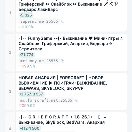
Гриферский ⏩ Скайблок ⏩ Выживание 🗡 ⛏ 🏹
Бедварс ЛакиВарс
1
5
/
325
supermc.me:25565
0
100%
-]-- FunnyGame --[- Выживание ❤ Мини-Игры ⭐
Скайблок, Гриферский, Анархия, Бедварс ⭐
Строители
2
71
/
774
mcfunny.me:25565
0
99.9%
НОВАЯ АНАРХИЯ | FORSCRAFT | НОВОЕ
ВЫЖИВАНИЕ ▶ ПОИГРАЙ: ВЫЖИВАНИЕ,
BEDWARS, SKYBLOCK, SKYPVP
3
3 757
/
3 957
mc.forscraft.net:25565
0
99.9%
-]-- ＧＲＩＥＦＣＲＡＦＴ ⋆ 1.8-26.1+ --[- ⤿
Выживание, SkyBlock, BedWars, Анархия
412
/
1 500
4