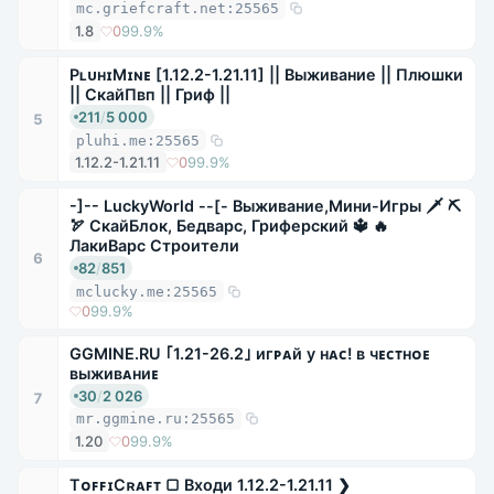
mc.griefcraft.net:25565
1.8
0
99.9%
PʟᴜʜɪMɪɴᴇ [1.12.2-1.21.11] || Выживание || Плюшки
|| СкайПвп || Гриф ||
211
/
5 000
5
pluhi.me:25565
1.12.2-1.21.11
0
99.9%
-]-- LuckyWorld --[- Выживание,Мини-Игры 🗡 ⛏
🏹 СкайБлок, Бедварс, Гриферский 🔱 🔥
ЛакиВарс Строители
6
82
/
851
mclucky.me:25565
0
99.9%
GGMINE.RU ｢1.21-26.2｣ игᴘᴀй у ʜᴀᴄ! ʙ чᴇᴄᴛʜᴏᴇ
ʙыжиʙᴀʜиᴇ
30
/
2 026
7
mr.ggmine.ru:25565
1.20
0
99.9%
TᴏꜰꜰɪCʀᴀꜰᴛ ▢ Входи 1.12.2-1.21.11 ❯