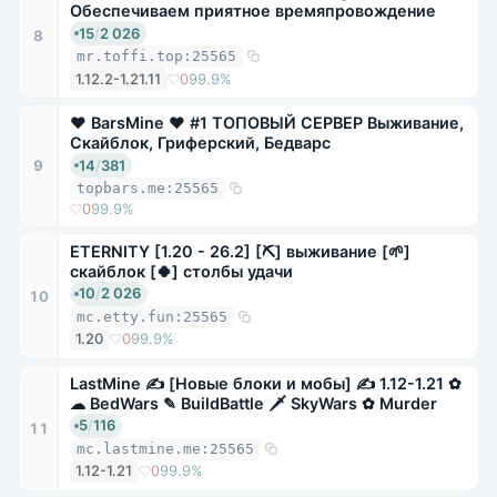
Обеспечиваем приятное времяпровождение
15
/
2 026
8
mr.toffi.top:25565
1.12.2-1.21.11
0
99.9%
❤ BarsMine ❤ #1 ТОПОВЫЙ СЕРВЕР Выживание,
Скайблок, Гриферский, Бедварс
14
/
381
9
topbars.me:25565
0
99.9%
ETERNITY [1.20 - 26.2] [⛏] выживание [🌱]
скайблок [🍀] столбы удачи
10
/
2 026
10
mc.etty.fun:25565
1.20
0
99.9%
LastMine ✍ [Новые блоки и мобы] ✍ 1.12-1.21 ✿
☁ BedWars ✎ BuildBattle 🗡 SkyWars ✿ Murder
5
/
116
11
mc.lastmine.me:25565
1.12-1.21
0
99.9%