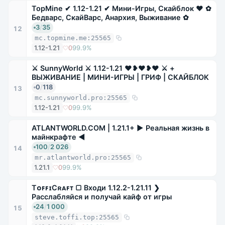
TopMine ✔ 1.12-1.21 ✔ Мини-Игры, Скайблок ❤ ✿
Бедварс, СкайВарс, Анархия, Выживание ✿
3
/
35
12
mc.topmine.me:25565
1.12-1.21
0
99.9%
⚔ SunnyWorld ⚔ 1.12-1.21 ❤❥❤❥❤ ⚔ +
ВЫЖИВАНИЕ | МИНИ-ИГРЫ | ГРИФ | СКАЙБЛОК
0
/
118
13
mc.sunnyworld.pro:25565
1.12-1.21
0
99.9%
ATLANTWORLD.COM | 1.21.1+ ► Реальная жизнь в
майнкрафте ◄
100
/
2 026
14
mr.atlantworld.pro:25565
1.21.1
0
99.9%
TᴏꜰꜰɪCʀᴀꜰᴛ ▢ Входи 1.12.2-1.21.11 ❯
Расслабляйся и получай кайф от игры
24
/
1 000
15
steve.toffi.top:25565