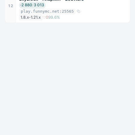
2 880
/
3 013
12
play.funnymc.net:25565
1.8.x-1.21.x
0
99.6%