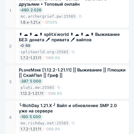
друзьями • Топовый онлайн
480
/
2 026
1
mc.archergrief.pw:25565
1.8.x-1.21.x
0
100%
↟ ☁ ↟ ☁ ↟ split⚔world ↟ ☁ ↟ ☁ ↟ Выживание
БЕЗ: доната 🗡 привата 🗡 вайпов
0
/
69
2
splitworld.org:25565
1.7.2-1.21.11
0
99.9%
PʟᴜʜɪMɪɴᴇ [1.12.2-1.21.11] || Выживание || Плюшки
|| СкайПвп || Гриф ||
387
/
5 000
3
pluhi.me:25565
1.12.2-1.21.11
0
99.9%
╰ RichDay 1.21.X ╯ Вайп и обновление SMP 2.0
уже на сервере
160
/
5 000
4
mo.richday.net:25565
1.7.2-1.21.11
0
99.9%