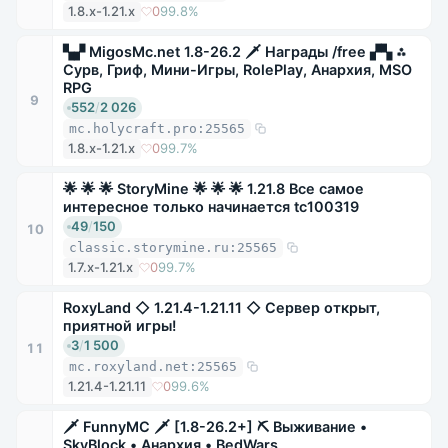
1.8.x-1.21.x
0
99.8%
▚▞ MigosMc.net 1.8-26.2 🗡 Награды /free ▞▚ ⁂
Сурв, Гриф, Мини-Игры, RolePlay, Анархия, MSO
RPG
9
552
/
2 026
mc.holycraft.pro:25565
1.8.x-1.21.x
0
99.7%
🌟 🌟 🌟 StoryMine 🌟 🌟 🌟 1.21.8 Все самое
интересное только начинается tc100319
49
/
150
10
classic.storymine.ru:25565
1.7.x-1.21.x
0
99.7%
RoxyLand ◇ 1.21.4-1.21.11 ◇ Сервер открыт,
приятной игры!
3
/
1 500
11
mc.roxyland.net:25565
1.21.4-1.21.11
0
99.6%
🗡 FunnyMC 🗡 [1.8-26.2+] ⛏ Выживание •
SkyBlock • Анархия • BedWars