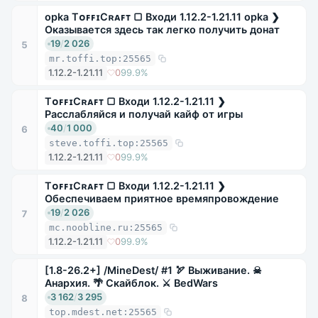
opka TᴏꜰꜰɪCʀᴀꜰᴛ ▢ Входи 1.12.2-1.21.11 opka ❯
Оказывается здесь так легко получить донат
19
/
2 026
5
mr.toffi.top:25565
1.12.2-1.21.11
0
99.9%
TᴏꜰꜰɪCʀᴀꜰᴛ ▢ Входи 1.12.2-1.21.11 ❯
Расслабляйся и получай кайф от игры
40
/
1 000
6
steve.toffi.top:25565
1.12.2-1.21.11
0
99.9%
TᴏꜰꜰɪCʀᴀꜰᴛ ▢ Входи 1.12.2-1.21.11 ❯
Обеспечиваем приятное времяпровождение
19
/
2 026
7
mc.noobline.ru:25565
1.12.2-1.21.11
0
99.9%
[1.8-26.2+] /MineDest/ #1 🏹 Выживание. ☠
Анархия. 🌴 Скайблок. ⚔ BedWars
3 162
/
3 295
8
top.mdest.net:25565