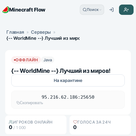
Minecraft Flow
Поиск
Главная
»
Серверы
»
{-- WorldMine --} Лучший из миров!
ОФФЛАЙН
Java
{-- WorldMine --} Лучший из миров!
На карантине
95.216.62.186:25650
Скопировать
ИГРОКОВ ОНЛАЙН
ГОЛОСА ЗА 24Ч
0
0
/ 1 000