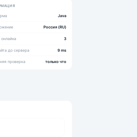
РМАЦИЯ
орма
Java
ожение
Россия (RU)
 онлайна
3
айта до сервера
9 ms
няя проверка
только что