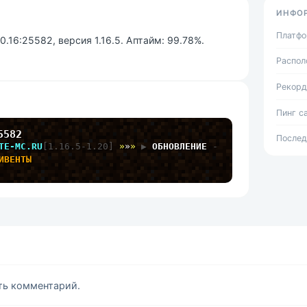
ИНФО
Платф
.16:25582, версия 1.16.5. Аптайм: 99.78%.
Распол
Рекорд
Пинг с
5582
Послед
TE-MC.RU
[1.16.5-1.20] 
»
»
» 
▶ 
ОБНОВЛЕНИЕ 
- 
ИВЕНТЫ
ить комментарий.