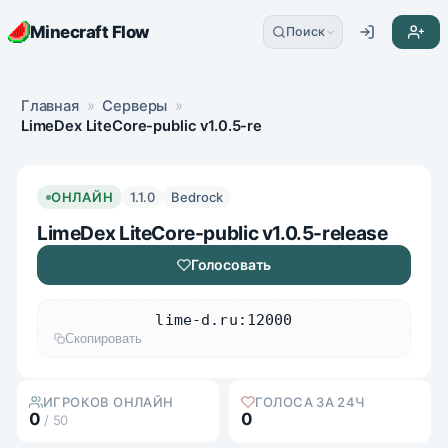
Minecraft Flow
Поиск
Главная
»
Серверы
»
LimeDex LiteCore-public v1.0.5-release
ОНЛАЙН
1.1.0
Bedrock
LimeDex LiteCore-public v1.0.5-release
Голосовать
lime-d.ru:12000
Скопировать
ИГРОКОВ ОНЛАЙН
ГОЛОСА ЗА 24Ч
0
0
/ 50