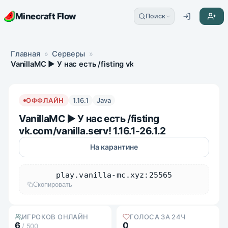
Minecraft Flow
Поиск
Главная
»
Серверы
»
VanillaMC ► У нас есть /fisting vk.com/vanilla.serv! 1.16.1-26
ОФФЛАЙН
1.16.1
Java
VanillaMC ► У нас есть /fisting
vk.com/vanilla.serv! 1.16.1-26.1.2
На карантине
play.vanilla-mc.xyz:25565
Скопировать
ИГРОКОВ ОНЛАЙН
ГОЛОСА ЗА 24Ч
6
0
/ 500