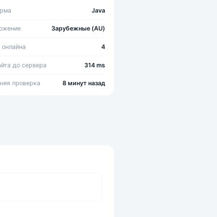
орма
Java
ожение
Зарубежные (AU)
 онлайна
4
айта до сервера
314 ms
няя проверка
8 минут назад