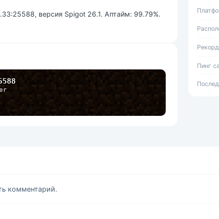
Платф
.33:25588, версия Spigot 26.1. Аптайм: 99.79%.
Распол
Рекорд
Пинг с
5588
Послед
er
ить комментарий.