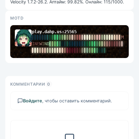
Velocity 1.7.2-26.2. Аптайм: 99.82%. Онлайн: 115/1000.
MOTD
play.dahp.us:25565
▌
▌
▌
▌
▌
▌
▌
▌
▌
▌
▌
▌
▌
▌
▌
▌
▌
▌
▌
▌
▌
▌
▌
▌
▌
▌
▌
▌
▌
▌
▌
▌
▌
▌
▌
▌
M
I
N
E
W
I
N
D
▌
▌
▌
▌
▌
▌
▌
▌
▌
▌
▌
▌
▌
▌
▌
▌
▌
▌
▌
▌
▌
▌
▌
▌
▌
▌
▌
▌
▌
▌
▌
▌
▌
▌
▌
▌
▌
▌
▌
▌
▌
▌
▌
▌
▌
▌
▌
▌
▌
▌
▌
▌
▌
▌
▌
▌
▌
▌
▌
▌
КОММЕНТАРИИ
0
Войдите
, чтобы оставить комментарий.