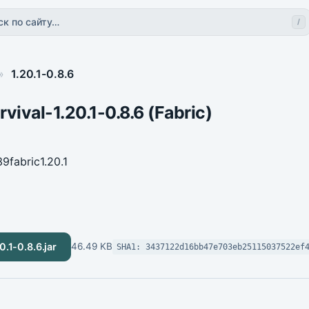
ск по сайту…
/
»
1.20.1-0.8.6
vival-1.20.1-0.8.6 (Fabric)
39
fabric
1.20.1
0.1-0.8.6.jar
46.49 KB
SHA1: 3437122d16bb47e703eb25115037522ef