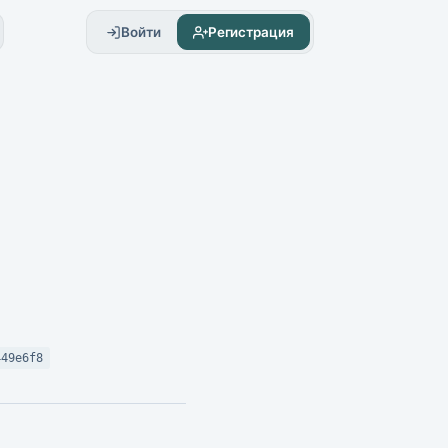
Войти
Регистрация
449e6f8