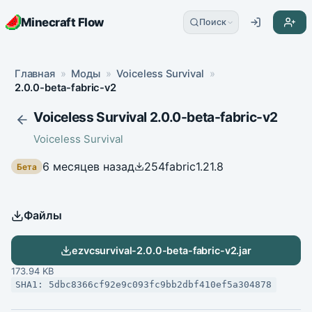
Minecraft Flow
Поиск
Главная
»
Моды
»
Voiceless Survival
»
2.0.0-beta-fabric-v2
Voiceless Survival 2.0.0-beta-fabric-v2
Voiceless Survival
6 месяцев назад
254
fabric
1.21.8
Бета
Файлы
ezvcsurvival-2.0.0-beta-fabric-v2.jar
173.94 KB
SHA1: 5dbc8366cf92e9c093fc9bb2dbf410ef5a304878