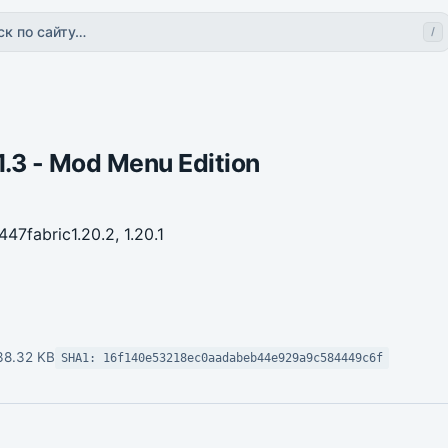
ск по сайту…
/
.3 - Mod Menu Edition
 447
fabric
1.20.2, 1.20.1
38.32 KB
SHA1: 16f140e53218ec0aadabeb44e929a9c584449c6f