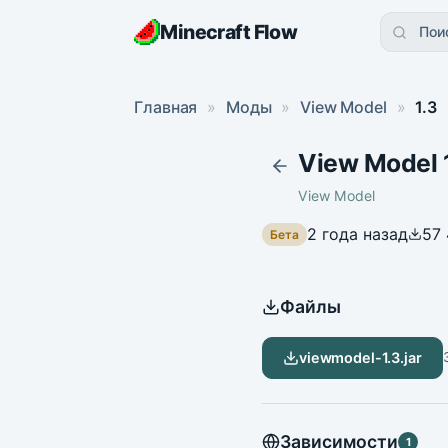
Minecraft Flow
Пои
Главная
»
Моды
»
View Model
»
1.3
View Model 1
View Model
2 года назад
57
Бета
Файлы
viewmodel-1.3.jar
Зависимости
1