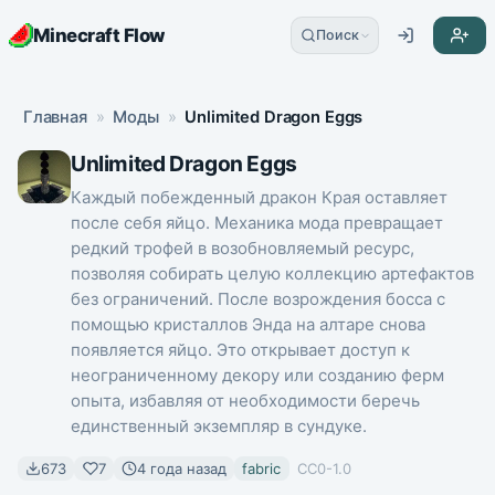
Minecraft Flow
Поиск
Главная
»
Моды
»
Unlimited Dragon Eggs
Unlimited Dragon Eggs
Каждый побежденный дракон Края оставляет
после себя яйцо. Механика мода превращает
редкий трофей в возобновляемый ресурс,
позволяя собирать целую коллекцию артефактов
без ограничений. После возрождения босса с
помощью кристаллов Энда на алтаре снова
появляется яйцо. Это открывает доступ к
неограниченному декору или созданию ферм
опыта, избавляя от необходимости беречь
единственный экземпляр в сундуке.
673
7
4 года назад
fabric
CC0-1.0