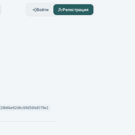
Войти
Регистрация
819b6be9246c69d504d579e1