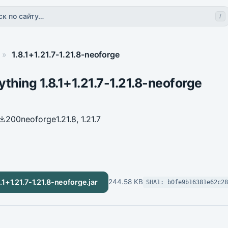
ск по сайту…
/
»
1.8.1+1.21.7-1.21.8-neoforge
ything 1.8.1+1.21.7-1.21.8-neoforge
200
neoforge
1.21.8, 1.21.7
.1+1.21.7-1.21.8-neoforge.jar
244.58 KB
SHA1: b0fe9b16381e62c2