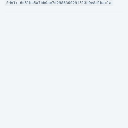
SHA1: 6d51ba5a7bb0ae7d298630029f513b9e8d1bac1a