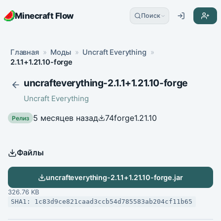
Minecraft Flow
Поиск
Главная
»
Моды
»
Uncraft Everything
»
2.1.1+1.21.10-forge
uncrafteverything-2.1.1+1.21.10-forge
Uncraft Everything
5 месяцев назад
74
forge
1.21.10
Релиз
Файлы
uncrafteverything-2.1.1+1.21.10-forge.jar
326.76 KB
SHA1: 1c83d9ce821caad3ccb54d785583ab204cf11b65