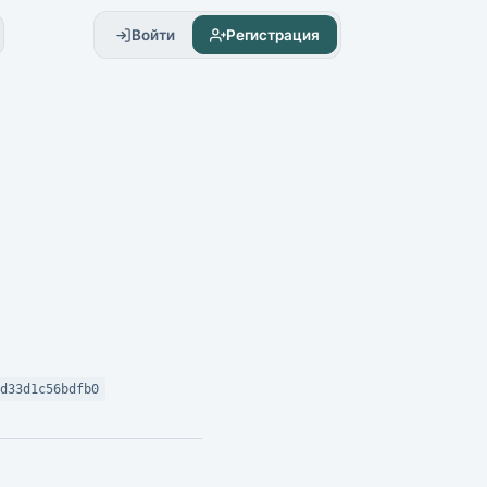
Войти
Регистрация
d33d1c56bdfb0