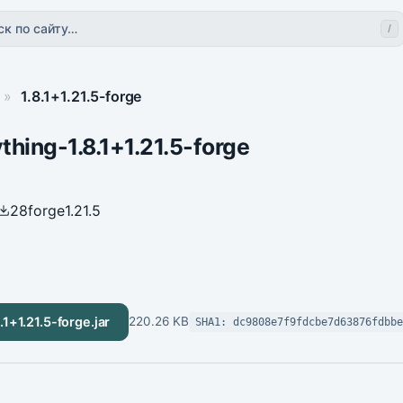
ск по сайту…
/
»
1.8.1+1.21.5-forge
thing-1.8.1+1.21.5-forge
28
forge
1.21.5
.1+1.21.5-forge.jar
220.26 KB
SHA1: dc9808e7f9fdcbe7d63876fdbbe