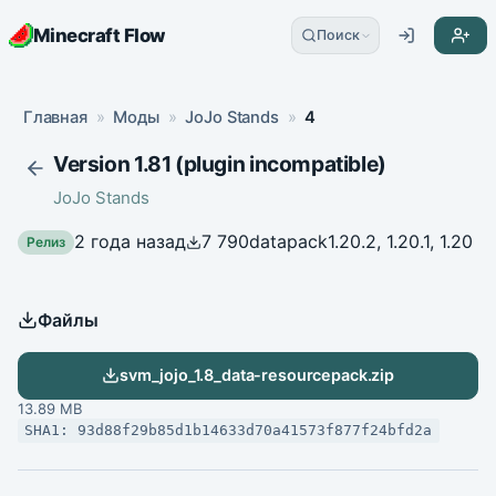
Minecraft Flow
Поиск
Главная
»
Моды
»
JoJo Stands
»
4
Version 1.81 (plugin incompatible)
JoJo Stands
2 года назад
7 790
datapack
1.20.2, 1.20.1, 1.20
Релиз
Файлы
svm_jojo_1.8_data-resourcepack.zip
13.89 MB
SHA1: 93d88f29b85d1b14633d70a41573f877f24bfd2a