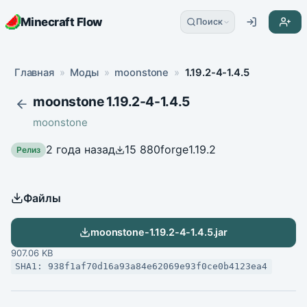
Minecraft Flow
Поиск
Главная
»
Моды
»
moonstone
»
1.19.2-4-1.4.5
moonstone 1.19.2-4-1.4.5
moonstone
2 года назад
15 880
forge
1.19.2
Релиз
Файлы
moonstone-1.19.2-4-1.4.5.jar
907.06 KB
SHA1: 938f1af70d16a93a84e62069e93f0ce0b4123ea4