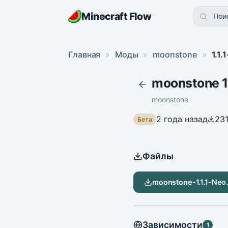
Minecraft Flow
Пои
Главная
»
Моды
»
moonstone
»
1.1.
moonstone 1
moonstone
2 года назад
23
Бета
Файлы
moonstone-1.1.1-Neo.
Зависимости
1