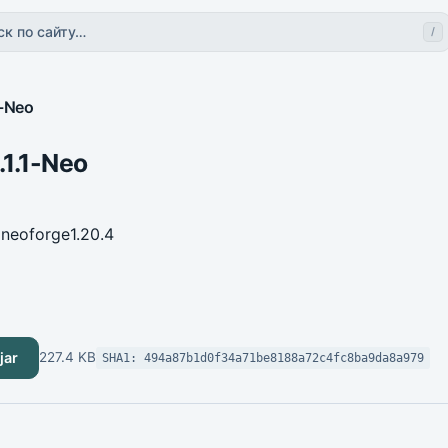
ск по сайту…
/
1-Neo
.1.1-Neo
1
neoforge
1.20.4
jar
227.4 KB
SHA1: 494a87b1d0f34a71be8188a72c4fc8ba9da8a979