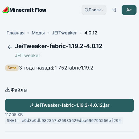
Minecraft Flow
Поиск
Главная
»
Моды
»
JEITweaker
»
4.0.12
JeiTweaker-fabric-1.19.2-4.0.12
JEITweaker
3 года назад
1 752
fabric
1.19.2
Бета
Файлы
JeiTweaker-fabric-1.19.2-4.0.12.jar
117.05 KB
SHA1: e9d3e9db982357e26935620dba696795560ef294