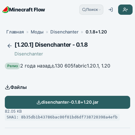
Minecraft Flow
Поиск
Главная
»
Моды
»
Disenchanter
»
0.1.8+1.20
[1.20.1] Disenchanter - 0.1.8
Disenchanter
2 года назад
130 605
fabric
1.20.1, 1.20
Релиз
Файлы
disenchanter-0.1.8+1.20.jar
82.05 KB
SHA1: 8b35db1b43786bac00f01bd6df738720398a4efb