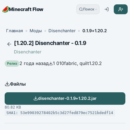
Minecraft Flow
Поиск
Главная
»
Моды
»
Disenchanter
»
0.1.9+1.20.2
[1.20.2] Disenchanter - 0.1.9
Disenchanter
2 года назад
1 010
fabric, quilt
1.20.2
Релиз
Файлы
disenchanter-0.1.9+1.20.2.jar
80.82 KB
SHA1: 53e99039278402b5c3d27fed879ec7521bdedf14