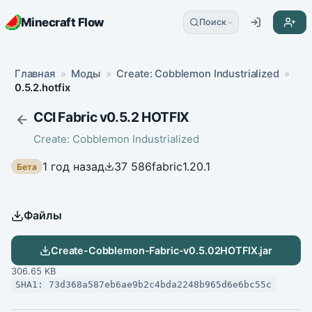
Minecraft Flow
Поиск
Главная
»
Моды
»
Create: Cobblemon Industrialized
»
0.5.2.hotfix
CCI Fabric v0.5.2 HOTFIX
Create: Cobblemon Industrialized
1 год назад
37 586
fabric
1.20.1
Бета
Файлы
Create-Cobblemon-Fabric-v0.5.02HOTFIX.jar
306.65 KB
SHA1: 73d368a587eb6ae9b2c4bda2248b965d6e6bc55c