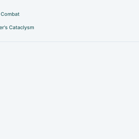
r Combat
er's Cataclysm