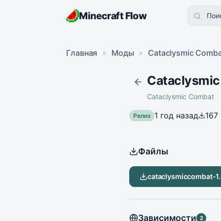
Minecraft Flow
Пои
Главная
»
Моды
»
Cataclysmic Comba
Cataclysmic
Cataclysmic Combat
1 год назад
167
Релиз
Файлы
cataclysmiccombat-1.
Зависимости
2