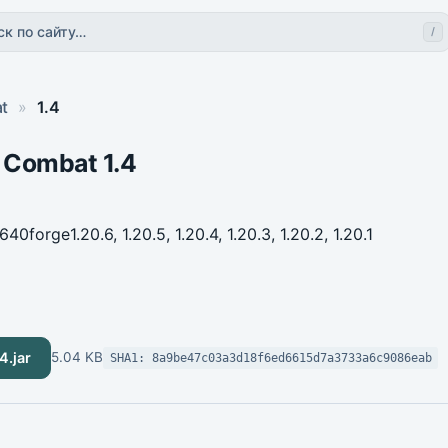
ск по сайту…
/
t
»
1.4
 Combat 1.4
 640
forge
1.20.6, 1.20.5, 1.20.4, 1.20.3, 1.20.2, 1.20.1
4.jar
5.04 KB
SHA1: 8a9be47c03a3d18f6ed6615d7a3733a6c9086eab