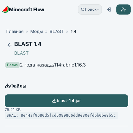
Minecraft Flow
Поиск
Главная
»
Моды
»
BLAST
»
1.4
BLAST 1.4
BLAST
2 года назад
114
fabric
1.16.3
Релиз
Файлы
blast-1.4.jar
75.21 KB
SHA1: 8e44af9680d5fcd5089866dd9e30efdbb0be9b5c