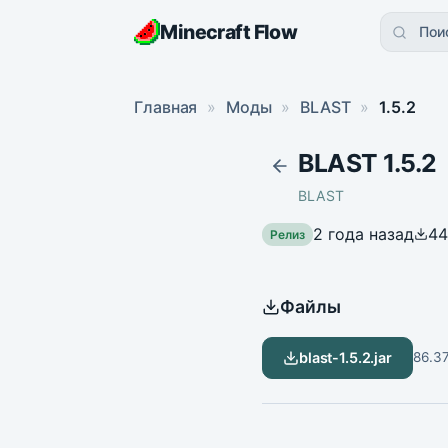
Minecraft Flow
Пои
Главная
»
Моды
»
BLAST
»
1.5.2
BLAST 1.5.2
BLAST
2 года назад
44
Релиз
Файлы
blast-1.5.2.jar
86.3