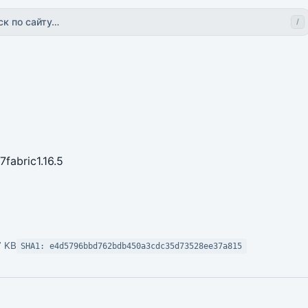
ск по сайту…
/
7
fabric
1.16.5
7 KB
SHA1: e4d5796bbd762bdb450a3cdc35d73528ee37a815