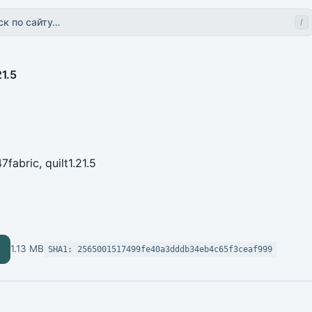
ск по сайту…
/
21.5
47
fabric, quilt
1.21.5
1.13 MB
SHA1: 2565001517499fe40a3dddb34eb4c65f3ceaf999