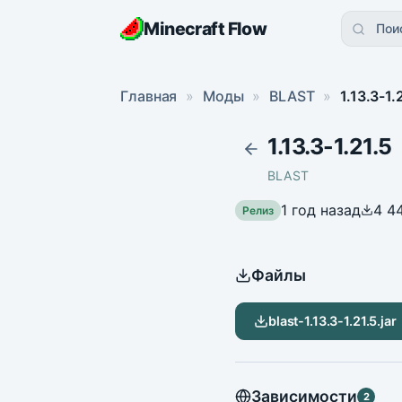
Minecraft Flow
Пои
Главная
»
Моды
»
BLAST
»
1.13.3-1.
1.13.3-1.21.5
BLAST
1 год назад
4 4
Релиз
Файлы
blast-1.13.3-1.21.5.jar
Зависимости
2