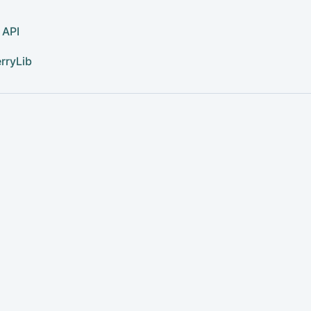
 API
rryLib