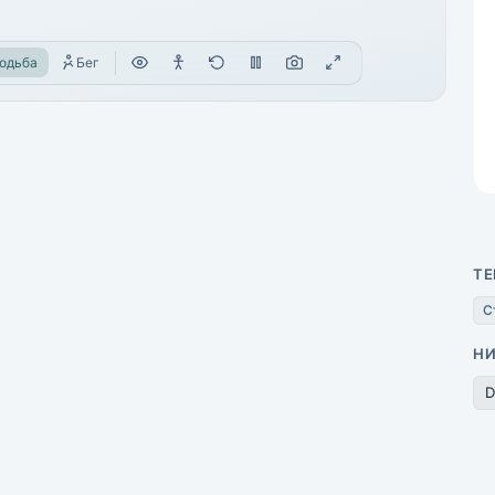
одьба
Бег
ТЕ
С
Н
D