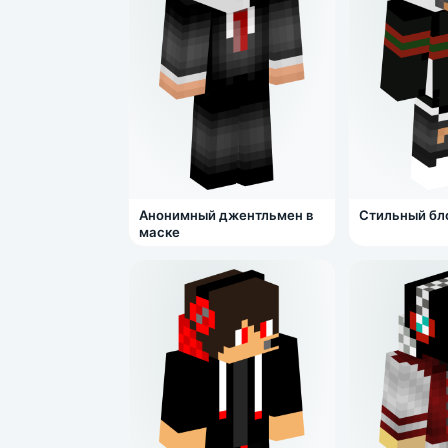
Анонимный джентльмен в
Стильный бло
маске