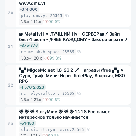
www.dms.yt
0
/
4 000
20
play.dms.yt:25565
1.8.x-1.12.x
0
99.9%
₪ MetaHvH ✦ ЛУЧШИЙ HvH СЕРВЕР ₪ ⚡ Вайп
был 4 июля • /FREE КАЖДОМУ • Заходи играть ⚡
375
/
376
21
mc.metahvh.space:25565
1.8.x-1.20.x
0
99.8%
▚▞ MigosMc.net 1.8-26.2 🗡 Награды /free ▞▚ ⁂
Сурв, Гриф, Мини-Игры, RolePlay, Анархия, MSO
RPG
22
1 576
/
2 026
mc.holycraft.pro:25565
1.8.x-1.21.x
0
99.8%
🌟 🌟 🌟 StoryMine 🌟 🌟 🌟 1.21.8 Все самое
интересное только начинается
51
/
150
23
classic.storymine.ru:25565
1.7.x-1.21.x
0
99.8%