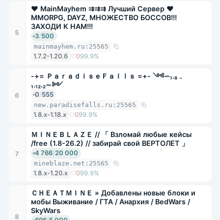
❤ MainMayhem ⇉⇉⇉ Лучший Сервер ❤
MMORPG, DAYZ, МНОЖЕСТВО БОССОВ!!!
ЗАХОДИ К НАМ!!!
5
3
/
500
mainmayhem.ru:25565
1.7.2-1.20.6
0
99.9%
-+= ＰａｒａｄｉｓｅＦａｌｌｓ =+- ༺∽₁.₈ ₋
₁.₁₂.₂∼༻
0
/
555
6
new.paradisefalls.ru:25565
1.8.x-1.18.x
0
99.9%
ＭＩＮＥＢＬＡＺＥ // 「 Взломай любые кейсы
/free (1.8-26.2) // забирай свой ВЕРТОЛЕТ 」
4 766
/
20 000
7
mineblaze.net:25565
1.8.x-1.20.x
0
99.9%
ＣＨＥＡＴＭＩＮＥ » Добавлены новые блоки и
мобы Выживание / ГТА / Анархия / BedWars /
SkyWars
8