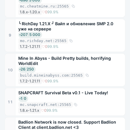
696
/
5 000
mc.cheatmine.ru:25565
1.8.x-1.20.x
0
99.9%
╰ RichDay 1.21.X ╯ Вайп и обновление SMP 2.0
уже на сервере
207
/
5 000
9
mo.richday.net:25565
1.7.2-1.21.11
0
99.9%
Mine In Abyss - Build Pretty builds, horrifying
WorldEdit
26
/
250
10
build.mineinabyss.com:25565
1.7.2-1.21.11
0
99.9%
SNAPCRAFT Survival Beta v0.1 - Live Today!
1
/
0
11
mc.snapcraft.net:25565
1.8.x-1.21.x
0
99.9%
Badlion Network is now closed. Support Badlion
Client at client.badlion.net <3