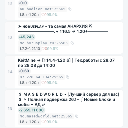
0
/
0
12
au.badlion.net:25565
1.8.x-1.20.x
0
99.9%
➤ ʜᴏʀᴜꜱᴘʟᴀʏ - та самая АНАРХИЯ ⛏
—————————.⤷ 1.16.5 → 1.20+—————
45
/
246
13
mc.horusplay.ru:25565
1.7.2-1.21.10
0
99.9%
KeitMine → [1.14.4-1.20.6] | Тех.работы с 28.07
по 28.08 до 14:00
0
/
60
14
87.228.64.134:25565
1.8.x-1.20.x
0
99.9%
＄ ＭＡＳＥＤＷＯＲＬＤ ▪ [Лучший сервер для вас]
＄ ⤿ Полная поддержка 26.1+ ⎰ Новые блоки и
мобы + АД ⤾
15
2 659
/
11 000
mc.masedworld.net:25565
1.8.x-1.20.x
0
99.9%