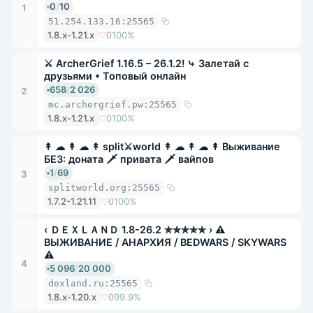
0
/
10
1
51.254.133.16:25565
1.8.x-1.21.x
0
100%
⚔ ArcherGrief 1.16.5 – 26.1.2! ⤷ Залетай с
друзьями • Топовый онлайн
658
/
2 026
2
mc.archergrief.pw:25565
1.8.x-1.21.x
0
100%
↟ ☁ ↟ ☁ ↟ split⚔world ↟ ☁ ↟ ☁ ↟ Выживание
БЕЗ: доната 🗡 привата 🗡 вайпов
1
/
69
3
splitworld.org:25565
1.7.2-1.21.11
0
100%
‹ ＤＥＸＬＡＮＤ 1.8-26.2 ✯✯✯✯✯ › ⚠
ВЫЖИВАНИЕ / АНАРХИЯ / BEDWARS / SKYWARS
⚠
4
5 096
/
20 000
dexland.ru:25565
1.8.x-1.20.x
0
99.9%