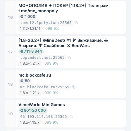
МОНОПОЛИЯ ✦ ПОКЕР [1.18.2+] Телеграм:
t.me/mc_monopoly
0
/
1 000
16
level2.1poly.fun:25565
1.7.2-1.21.11
0
99.9%
[1.8-26.2+] /MineDest/ #1 🏹 Выживание. ☠
Анархия. 🌴 Скайблок. ⚔ BedWars
8 711
/
8 844
17
top.mdest.net:25565
1.8.x-1.21.x
0
99.9%
mc.blockcafe.ru
0
/
50
18
mc.blockcafe.ru:25565
1.8.x-1.21.x
0
99.9%
VimeWorld MiniGames
2 801
/
20 000
19
46.105.114.103:25565
1.8.x-1.15.x
0
99.9%