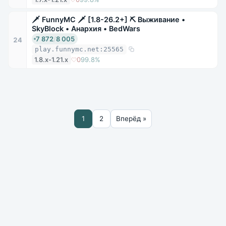
🗡 FunnyMC 🗡 [1.8-26.2+] ⛏ Выживание •
SkyBlock • Анархия • BedWars
7 872
/
8 005
24
play.funnymc.net:25565
1.8.x-1.21.x
0
99.8%
1
2
Вперёд »