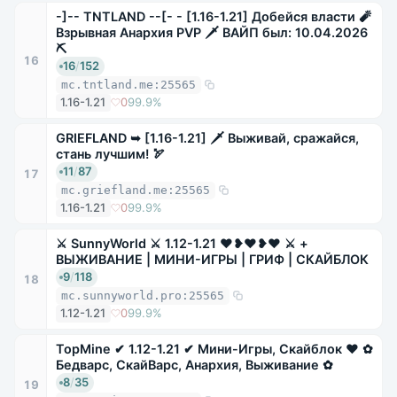
-]-- TNTLAND --[- - [1.16-1.21] Добейся власти 🧨
Взрывная Анархия PVP 🗡 ВАЙП был: 10.04.2026
⛏
16
16
/
152
mc.tntland.me:25565
1.16-1.21
0
99.9%
GRIEFLAND ➥ [1.16-1.21] 🗡 Выживай, сражайся,
стань лучшим! 🏹
11
/
87
17
mc.griefland.me:25565
1.16-1.21
0
99.9%
⚔ SunnyWorld ⚔ 1.12-1.21 ❤❥❤❥❤ ⚔ +
ВЫЖИВАНИЕ | МИНИ-ИГРЫ | ГРИФ | СКАЙБЛОК
9
/
118
18
mc.sunnyworld.pro:25565
1.12-1.21
0
99.9%
TopMine ✔ 1.12-1.21 ✔ Мини-Игры, Скайблок ❤ ✿
Бедварс, СкайВарс, Анархия, Выживание ✿
8
/
35
19