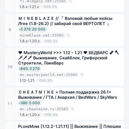
fl.mlegacy.net:25565
1.8.x-1.21.x
0
99.9%
ＭＩＮＥＢＬＡＺＥ // 「 Взломай любые кейсы
/free (1.8-26.2) // забирай свой ВЕРТОЛЕТ 」
3 376
/
20 000
9
mineblaze.net:25565
1.8.x-1.20.x
0
99.9%
❤ MusteryWorld >>> 1.12 - 1.21 ❤ БЕДВАРС 🧨 🪓
🗡🗡🗡 Выживание, Скайблок, Гриферский
Строители, ЛакиВарс
10
840
/
3 279
mc.musteryworld.net:25565
1.12-1.21
0
99.9%
ＣＨＥＡＴＭＩＮＥ » Полная поддержка 26.1+
Выживание / ГТА / Анархия / BedWars / SkyWars
380
/
5 000
11
mc.cheatmine.ru:25565
1.8.x-1.20.x
0
99.9%
PʟᴜʜɪMɪɴᴇ [1.12.2-1.21.11] || Выживание || Плюшки