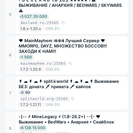
ВЫЖИВАНИЕ / АНАРХИЯ / BEDWARS / SKYWARS
⚠
5
3 027
/
20 000
dexland.ru:25565
1.8.x-1.20.x
0
99.9%
❤ MainMayhem ⇉⇉⇉ Лучший Сервер ❤
MMORPG, DAYZ, МНОЖЕСТВО БОССОВ!!!
ЗАХОДИ К НАМ!!!
6
1
/
500
mainmayhem.ru:25565
1.7.2-1.20.6
0
99.9%
↟ ☁ ↟ ☁ ↟ split⚔world ↟ ☁ ↟ ☁ ↟ Выживание
БЕЗ: доната 🗡 привата 🗡 вайпов
0
/
69
7
splitworld.org:25565
1.7.2-1.21.11
0
99.9%
-]-- ⚡ MineLegacy ⚡ (1.8-26.2+) --[- ❤
Выживание ▪ BedWars ▪ Анархия ▪ Скайблок
6 128
/
15 000
8