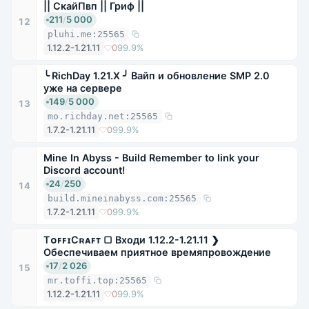
|| СкайПвп || Гриф ||
211
/
5 000
12
pluhi.me:25565
1.12.2-1.21.11
0
99.9%
╰ RichDay 1.21.X ╯ Вайп и обновление SMP 2.0
уже на сервере
149
/
5 000
13
mo.richday.net:25565
1.7.2-1.21.11
0
99.9%
Mine In Abyss - Build Remember to link your
Discord account!
24
/
250
14
build.mineinabyss.com:25565
1.7.2-1.21.11
0
99.9%
TᴏꜰꜰɪCʀᴀꜰᴛ ▢ Входи 1.12.2-1.21.11 ❯
Обеспечиваем приятное времяпровождение
17
/
2 026
15
mr.toffi.top:25565
1.12.2-1.21.11
0
99.9%