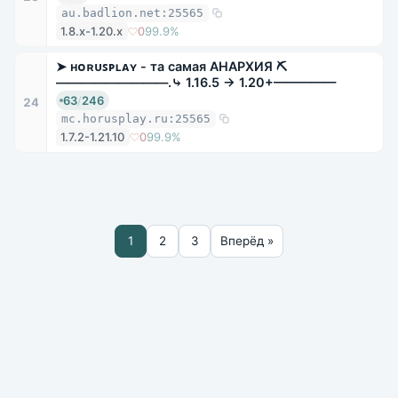
au.badlion.net:25565
1.8.x-1.20.x
0
99.9%
➤ ʜᴏʀᴜꜱᴘʟᴀʏ - та самая АНАРХИЯ ⛏
—————————.⤷ 1.16.5 → 1.20+—————
63
/
246
24
mc.horusplay.ru:25565
1.7.2-1.21.10
0
99.9%
1
2
3
Вперёд »