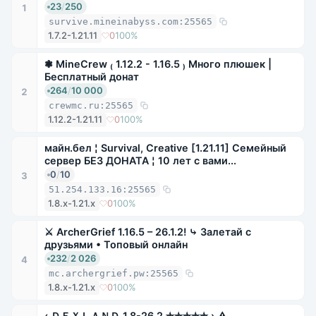
23
/
250
1
survive.mineinabyss.com:25565
1.7.2-1.21.11
0
100%
❃ MineCrew ₍ 1.12.2 - 1.16.5 ₎ Много плюшек |
Бесплатный донат
264
/
10 000
2
crewmc.ru:25565
1.12.2-1.21.11
0
100%
майн.бел ¦ Survival, Creative [1.21.11] Семейный
сервер БЕЗ ДОНАТА ¦ 10 лет с вами...
0
/
10
3
51.254.133.16:25565
1.8.x-1.21.x
0
100%
⚔ ArcherGrief 1.16.5 – 26.1.2! ⤷ Залетай с
друзьями • Топовый онлайн
232
/
2 026
4
mc.archergrief.pw:25565
1.8.x-1.21.x
0
100%
‹ ＤＥＸＬＡＮＤ 1.8-26.2 ✯✯✯✯✯ › ⚠