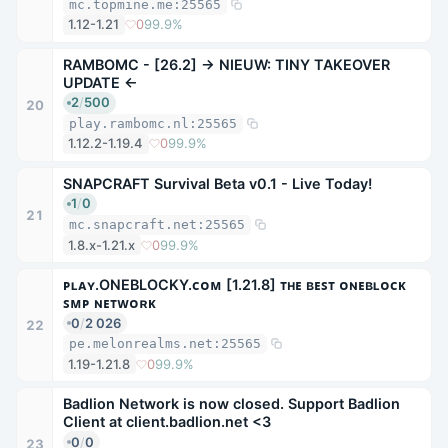
mc.topmine.me:25565
1.12-1.21
0
99.9%
RAMBOMC - [26.2] → NIEUW: TINY TAKEOVER
UPDATE ←
2
/
500
20
play.rambomc.nl:25565
1.12.2-1.19.4
0
99.9%
SNAPCRAFT Survival Beta v0.1 - Live Today!
1
/
0
21
mc.snapcraft.net:25565
1.8.x-1.21.x
0
99.9%
ᴘʟᴀʏ.ONEBLOCKY.ᴄᴏᴍ [1.21.8] ᴛʜᴇ ʙᴇꜱᴛ ᴏɴᴇʙʟᴏᴄᴋ
ꜱᴍᴘ ɴᴇᴛᴡᴏʀᴋ
0
/
2 026
22
pe.melonrealms.net:25565
1.19-1.21.8
0
99.9%
Badlion Network is now closed. Support Badlion
Client at client.badlion.net <3
0
/
0
23