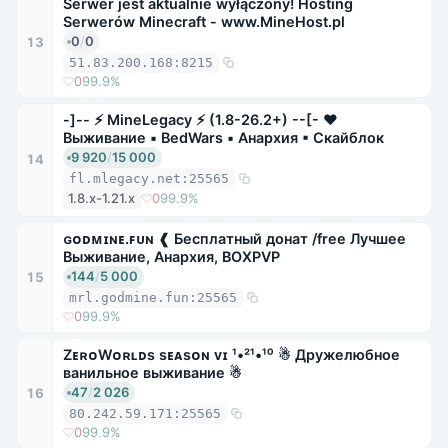
Serwer jest aktualnie wyłączony! Hosting
Serwerów Minecraft - www.MineHost.pl
0
/
0
13
51.83.200.168:8215
0
99.9%
-]-- ⚡ MineLegacy ⚡ (1.8-26.2+) --[- ❤
Выживание ▪ BedWars ▪ Анархия ▪ Скайблок
9 920
/
15 000
14
fl.mlegacy.net:25565
1.8.x-1.21.x
0
99.9%
ɢᴏᴅᴍɪɴᴇ.ꜰᴜɴ ❰ Бесплатный донат /free Лучшее
Выживание, Анархия, BOXPVP
144
/
5 000
15
mrl.godmine.fun:25565
0
99.9%
ZᴇʀᴏWᴏʀʟᴅs sᴇᴀsᴏɴ ᴠɪ ¹•²¹•¹⁰ ☃ Дружелюбное
ванильное выживание ☃
47
/
2 026
16
80.242.59.171:25565
0
99.9%