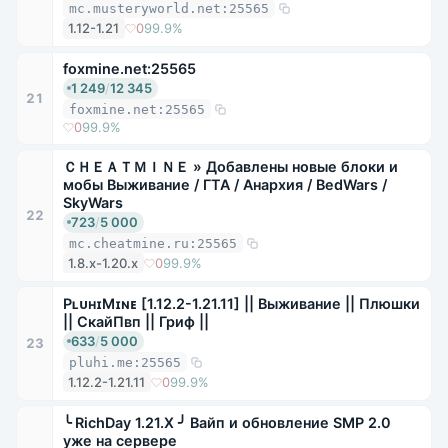
mc.musteryworld.net:25565
1.12-1.21
0
99.9%
foxmine.net:25565
1 249
/
12 345
21
foxmine.net:25565
0
99.9%
ＣＨＥＡＴＭＩＮＥ » Добавлены новые блоки и
мобы Выживание / ГТА / Анархия / BedWars /
SkyWars
22
723
/
5 000
mc.cheatmine.ru:25565
1.8.x-1.20.x
0
99.9%
PʟᴜʜɪMɪɴᴇ [1.12.2-1.21.11] || Выживание || Плюшки
|| СкайПвп || Гриф ||
633
/
5 000
23
pluhi.me:25565
1.12.2-1.21.11
0
99.9%
╰ RichDay 1.21.X ╯ Вайп и обновление SMP 2.0
уже на сервере