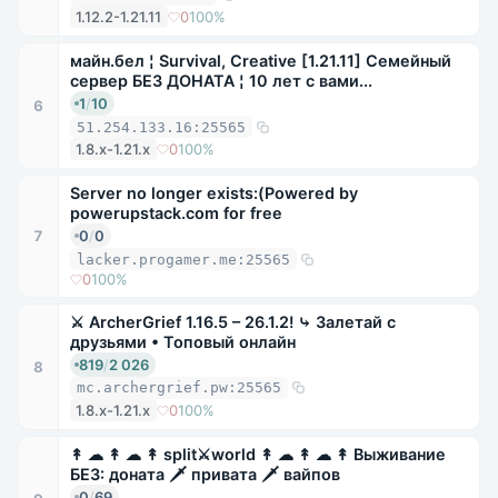
1.12.2-1.21.11
0
100%
майн.бел ¦ Survival, Creative [1.21.11] Семейный
сервер БЕЗ ДОНАТА ¦ 10 лет с вами...
1
/
10
6
51.254.133.16:25565
1.8.x-1.21.x
0
100%
Server no longer exists:(Powered by
powerupstack.com for free
0
/
0
7
lacker.progamer.me:25565
0
100%
⚔ ArcherGrief 1.16.5 – 26.1.2! ⤷ Залетай с
друзьями • Топовый онлайн
819
/
2 026
8
mc.archergrief.pw:25565
1.8.x-1.21.x
0
100%
↟ ☁ ↟ ☁ ↟ split⚔world ↟ ☁ ↟ ☁ ↟ Выживание
БЕЗ: доната 🗡 привата 🗡 вайпов
0
/
69