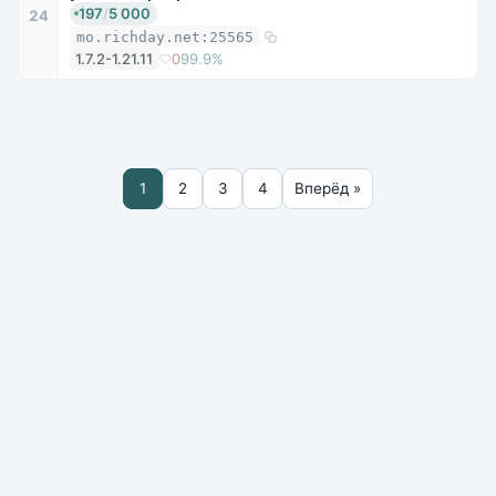
197
/
5 000
24
mo.richday.net:25565
1.7.2-1.21.11
0
99.9%
1
2
3
4
Вперёд »