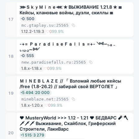
⋙ＳｋｙＭｉｎｅ⋘ ✮ ВЫЖИВАНИЕ 1.21.8 ✮ ≣
Кейсы, клановые войны, дуэли, скиллы ≣
0
/
500
17
mc.gtaplay.su:25565
1.12.2-1.19.3
0
99.9%
-+= ＰａｒａｄｉｓｅＦａｌｌｓ =+- ༺∽₁.₈ ₋
₁.₁₂.₂∼༻
0
/
555
18
new.paradisefalls.ru:25565
1.8.x-1.18.x
0
99.9%
ＭＩＮＥＢＬＡＺＥ // 「 Взломай любые кейсы
/free (1.8-26.2) // забирай свой ВЕРТОЛЕТ 」
5 494
/
20 000
19
mineblaze.net:25565
1.8.x-1.20.x
0
99.9%
❤ MusteryWorld >>> 1.12 - 1.21 ❤ БЕДВАРС 🧨 🪓
🗡🗡🗡 Выживание, Скайблок, Гриферский
Строители, ЛакиВарс
20
1 515
/
3 279