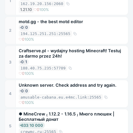
1
162.19.20.156:2060
1.21.10
0
100%
motd.gg - the best motd editor
0
/
0
2
194.125.251.251:25565
0
100%
Craftserve.pl - wydajny hosting Minecraft! Testuj
za darmo przez 24h!
0
/
1
3
188.40.75.235:57709
0
100%
Unknown server. Check address and try again.
0
/
0
4
amusable-cabana.eu.e4mc.link:25565
0
100%
❃ MineCrew ₍ 1.12.2 - 1.16.5 ₎ Много плюшек |
Бесплатный донат
633
/
10 000
5
crewmc.ru:25565