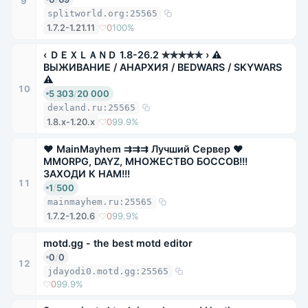
9
splitworld.org:25565
1.7.2-1.21.11
0
100%
‹ ＤＥＸＬＡＮＤ 1.8-26.2 ✯✯✯✯✯ › ⚠
ВЫЖИВАНИЕ / АНАРХИЯ / BEDWARS / SKYWARS
⚠
10
5 303
/
20 000
dexland.ru:25565
1.8.x-1.20.x
0
99.9%
❤ MainMayhem ⇉⇉⇉ Лучший Сервер ❤
MMORPG, DAYZ, МНОЖЕСТВО БОССОВ!!!
ЗАХОДИ К НАМ!!!
11
1
/
500
mainmayhem.ru:25565
1.7.2-1.20.6
0
99.9%
motd.gg - the best motd editor
0
/
0
12
jdayodi0.motd.gg:25565
0
99.9%