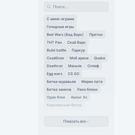
PE 1.20.30
PE 1.20.15
Зарубежные
PE 1.20.12
PE 1.20.10
Бесплатный донат
PE 1.20.1
PE 1.20
PE 1.19.83
Без мини игр
Политические
С мини-играми
PE 1.19.81
PE 1.19.63
С дуэлями
Атернос
Хоррор
Голодные игры
PE 1.19.60
PE 1.19.51
Русские
Вайтлист
Bed Wars (Бед Варс)
Прятки
PE 1.19.50
PE 1.19.41
ТНТ Ран
Скай Варс
PE 1.19.40
PE 1.19.31
Build battle
Паркур
PE 1.19.30
PE 1.19.22
Скайблок
Моб арена
Quake
PE 1.19.20
PE 1.19.10
Deathrun
Маньяк
Сплиф
PE 1.19.0
PE 1.18
PE 1.17.41
Egg wars
CS GO
PE 1.17.40
PE 1.17.34
Битва муравьев
Марио пати
PE 1.17.30
PE 1.17.10
PE 1.17
Битва замков
Лаки блоки
PE 1.16.221
PE 1.16.220
Один блок
Амонг Ас
PE 1.16.210
PE 1.16.201
Королевская битва
PE 1.16.200
PE 1.16.101
Выживание бомжа
PE 1.16.100
PE 1.16.40
Игра в кальмара
Показать все
PE 1.16.20
PE 1.16.10
Столбы удачи