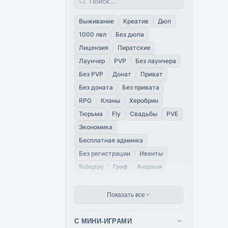
1.7.2
1.7
1.6.4
1.6.2
1.6
1.5.2
1.5
1.4.7
1.4
Выживание
Креатив
Дюп
Pocket Edition
PE 1.21.51
1000 лвл
Без дюпа
PE 1.21.20
PE 1.21.132
Лицензия
Пиратские
PE 1.21.130
PE 1.21.120
Лаунчер
PVP
Без лаунчера
PE 1.21.111
PE 1.21.100
Без PVP
Донат
Приват
PE 1.21.0
PE 1.1.7
PE 1.1.3
Без доната
Без привата
PE 1.1.0
PE 1.0.0
PE 0.15.6
RPG
Кланы
Херобрин
PE 1.22
PE 1.21.94
PE 1.21.80
Тюрьма
Fly
Свадьбы
PVE
PE 1.21.73
PE 1.21.72
Экономика
PE 1.21.60
PE 1.21.50
Бесплатная админка
PE 1.21.43
PE 1.21.30
Без регистрации
Ивенты
PE 1.21.2
PE 1.21
PE 1.20.8
Roleplay
Гриф
Анархия
PE 1.20.70
PE 1.20.60
Ванильные
Читы
Наруто
PE 1.20.51
PE 1.20.50
Большой онлайн
Пустые
Показать все
PE 1.20.41
PE 1.20.40
Без античита
Квесты
PE 1.20.32
PE 1.20.31
Classic
Хардкор
Дуэли
С МИНИ-ИГРАМИ