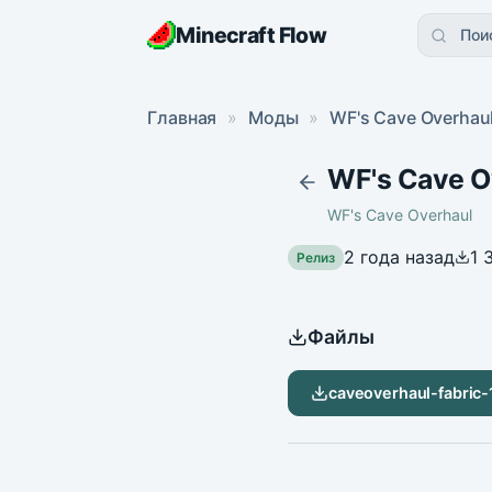
Minecraft Flow
Пои
Главная
»
Моды
»
WF's Cave Overhau
WF's Cave Ov
WF's Cave Overhaul
2 года назад
1 
Релиз
Файлы
caveoverhaul-fabric-1