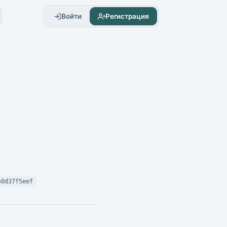
Войти
Регистрация
50d37f5eef