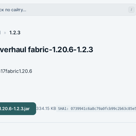
ск по сайту…
/
l
»
1.2.3
erhaul fabric-1.20.6-1.2.3
317
fabric
1.20.6
.20.6-1.2.3.jar
334.15 KB
SHA1: 0739941c6a8c79a0fcb99c2b63c85e