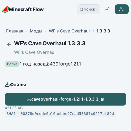
Minecraft Flow
Поиск
Главная
»
Моды
»
WF's Cave Overhaul
»
1.3.3.3
WF's Cave Overhaul 1.3.3.3
WF's Cave Overhaul
1 год назад
439
forge
1.21.1
Релиз
Файлы
caveoverhaul-forge-1.21.1-1.3.3.3.jar
421.35 KB
SHA1: 00878d0cdde0e10aebbc47cad53387c0217bf89d