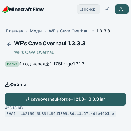
Minecraft Flow
Поиск
Главная
»
Моды
»
WF's Cave Overhaul
»
1.3.3.3
WF's Cave Overhaul 1.3.3.3
WF's Cave Overhaul
1 год назад
1 176
forge
1.21.3
Релиз
Файлы
caveoverhaul-forge-1.21.3-1.3.3.3.jar
423.18 KB
SHA1: cb2f9943b83fc86d5809a8dac3a57b4dfe4605ae