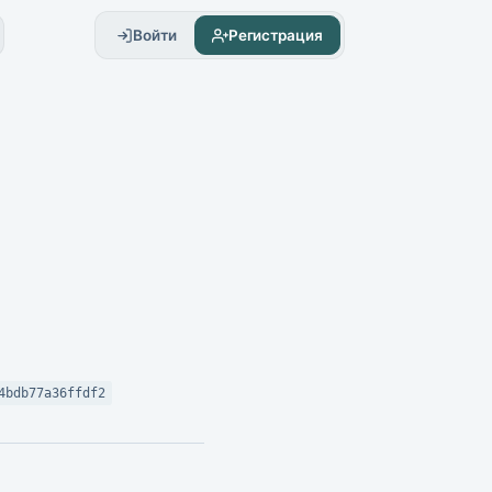
Войти
Регистрация
4bdb77a36ffdf2