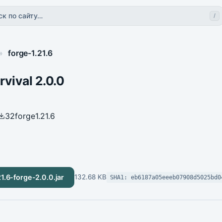
ск по сайту…
/
»
forge-1.21.6
rvival 2.0.0
32
forge
1.21.6
21.6-forge-2.0.0.jar
132.68 KB
SHA1: eb6187a05eeeb07908d5025bd0