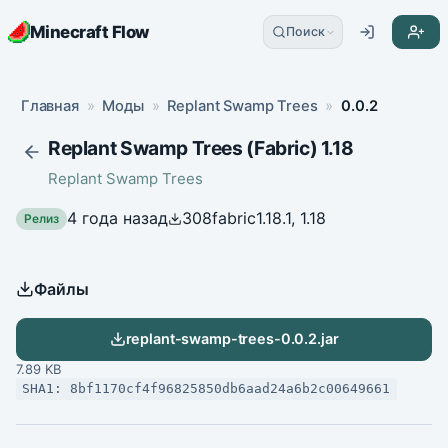
Minecraft Flow
Поиск
Главная
»
Моды
»
Replant Swamp Trees
»
0.0.2
Replant Swamp Trees (Fabric) 1.18
Replant Swamp Trees
4 года назад
308
fabric
1.18.1, 1.18
Релиз
Файлы
replant-swamp-trees-0.0.2.jar
7.89 KB
SHA1: 8bf1170cf4f96825850db6aad24a6b2c00649661