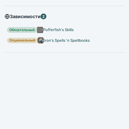
Зависимости
2
Pufferfish's Skills
Обязательный
Iron's Spells 'n Spellbooks
Опциональный