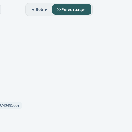
Войти
Регистрация
9743495dde