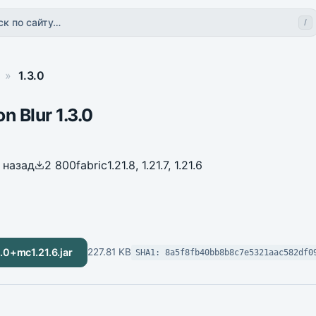
ск по сайту…
/
»
1.3.0
n Blur 1.3.0
 назад
2 800
fabric
1.21.8, 1.21.7, 1.21.6
.0+mc1.21.6.jar
227.81 KB
SHA1: 8a5f8fb40bb8b8c7e5321aac582df0