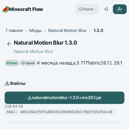
Minecraft Flow
Поиск
Главная
»
Моды
»
Natural Motion Blur
»
1.3.0
Natural Motion Blur 1.3.0
Natural Motion Blur
4 месяца назад
3 717
fabric
26.1.1, 26.1
Релиз
Старая
Файлы
naturalmotionblur-1.3.0+mc26.1.jar
228.84 KB
SHA1: 40b2d4a559fa8883b19699d2de57902555d50ce8