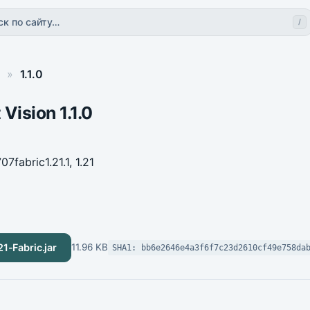
ск по сайту…
/
»
1.1.0
 Vision 1.1.0
707
fabric
1.21.1, 1.21
21-Fabric.jar
11.96 KB
SHA1: bb6e2646e4a3f6f7c23d2610cf49e758da